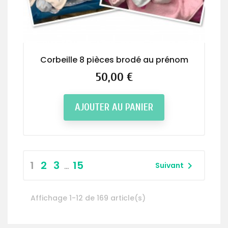
Corbeille 8 pièces brodé au prénom
Prix
50,00 €
AJOUTER AU PANIER
1
2
3
15

Suivant
…
Affichage 1-12 de 169 article(s)