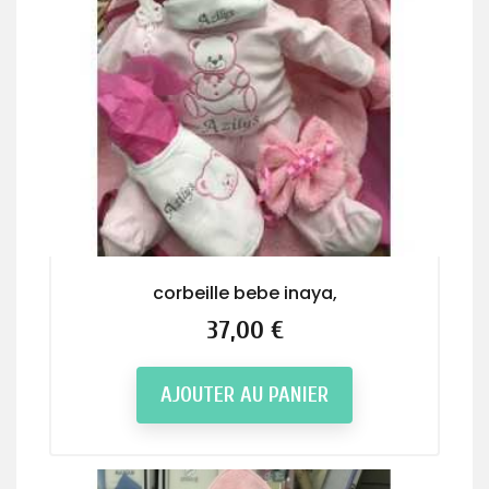
corbeille bebe inaya,
Prix
37,00 €
AJOUTER AU PANIER