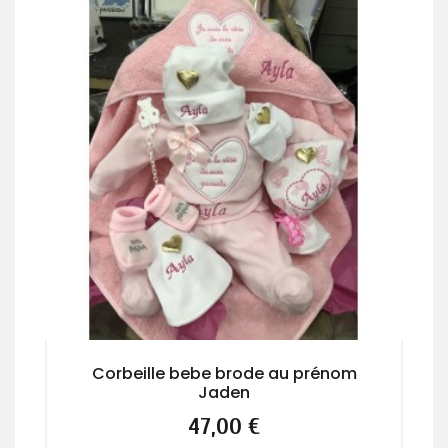
Corbeille bebe brode au prénom
Jaden
Prix
47,00 €