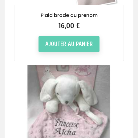
Plaid brode au prenom
Prix
16,00 €
AJOUTER AU PANIER